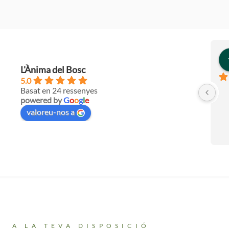
L'Ànima del Bosc
5.0
Basat en 24 ressenyes
powered by
G
o
o
g
l
e
valoreu-nos a
A LA TEVA DISPOSICIÓ