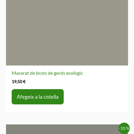
Macerat de brots de gerds ecològic
19,50
€
Afegeix a la cistella
-10 %