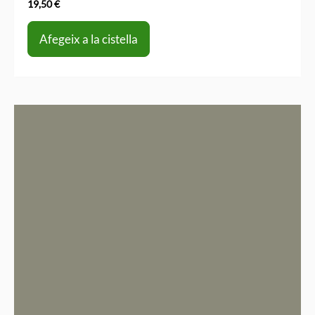
19,50
€
Afegeix a la cistella