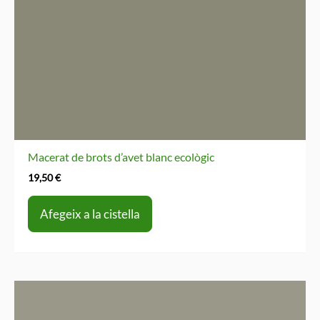
Macerat de brots d’avet blanc ecològic
19,50
€
Afegeix a la cistella