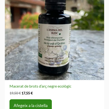
Macerat de brots d’arç negre ecològic
El
El
19,50
€
17,55
€
preu
preu
original
actual
Afegeix a la cistella
era:
és: