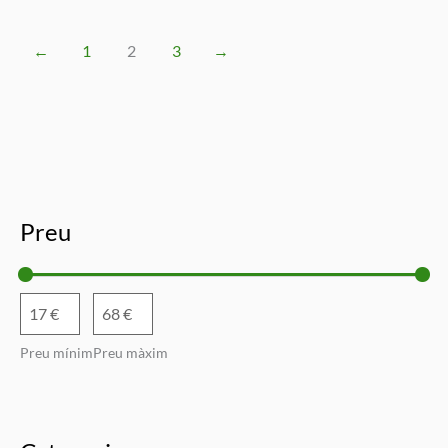
←
1
2
3
→
Preu
Preu mínim
Preu màxim