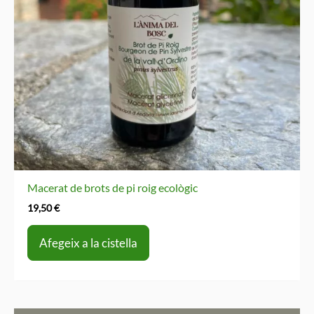
Macerat de brots de pi roig ecològic
19,50
€
Afegeix a la cistella