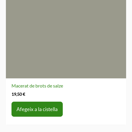
Macerat de brots de salze
19,50
€
Afegeix a la cistella