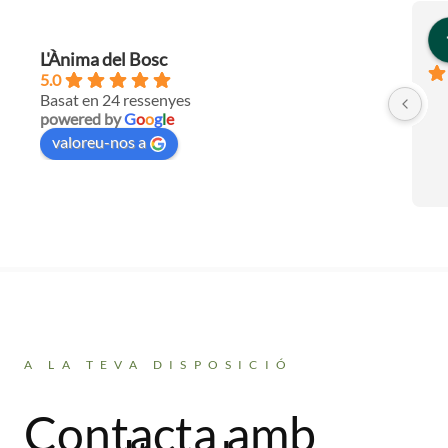
L'Ànima del Bosc
5.0
Basat en 24 ressenyes
powered by
G
o
o
g
l
e
valoreu-nos a
A LA TEVA DISPOSICIÓ
Contacta amb