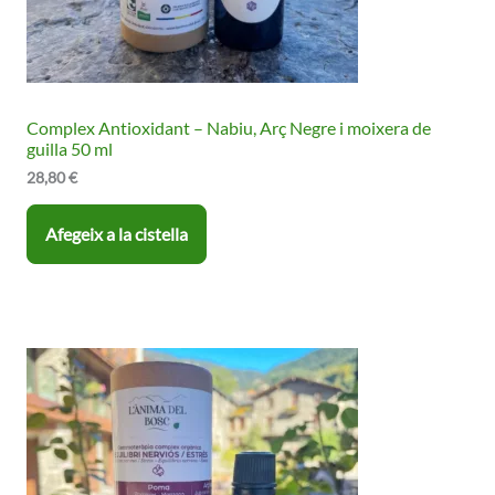
Complex Antioxidant – Nabiu, Arç Negre i moixera de
guilla 50 ml
28,80
€
Afegeix a la cistella