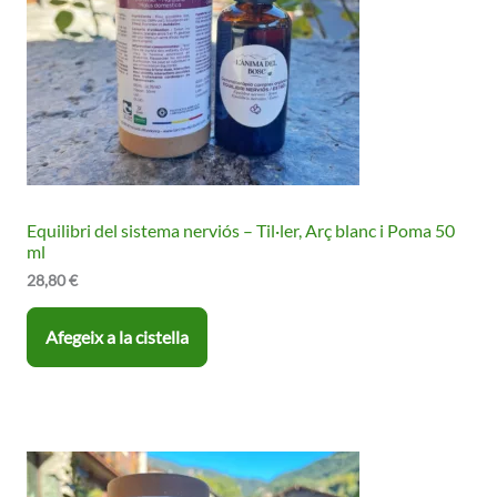
Equilibri del sistema nerviós – Til·ler, Arç blanc i Poma 50
ml
28,80
€
Afegeix a la cistella