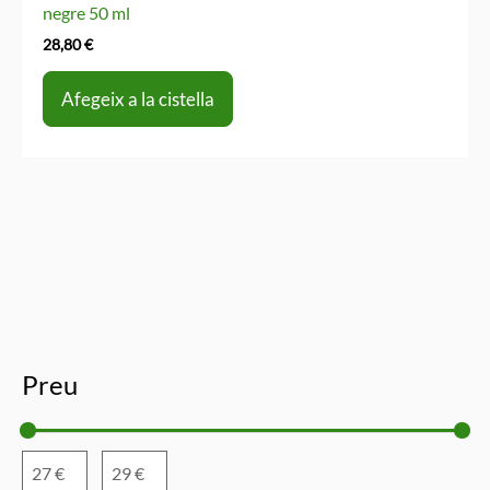
negre 50 ml
28,80
€
Afegeix a la cistella
Preu