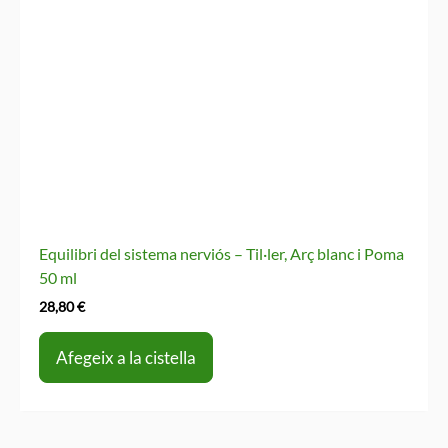
Equilibri del sistema nerviós – Til·ler, Arç blanc i Poma
50 ml
28,80
€
Afegeix a la cistella