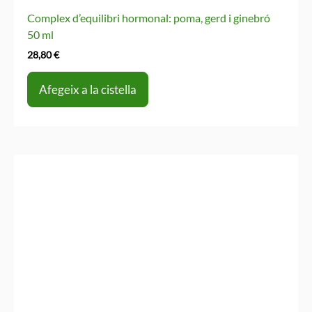
Complex d’equilibri hormonal: poma, gerd i ginebró
50 ml
28,80
€
Afegeix a la cistella