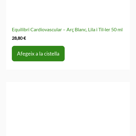
Equilibri Cardiovascular – Arç Blanc, Lila i Til·ler 50 ml
28,80
€
Afegeix a la cistella