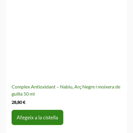
Complex Antioxidant – Nabiu, Arç Negre i moixera de
guilla 50 ml
28,80
€
Afegeix a la cistella