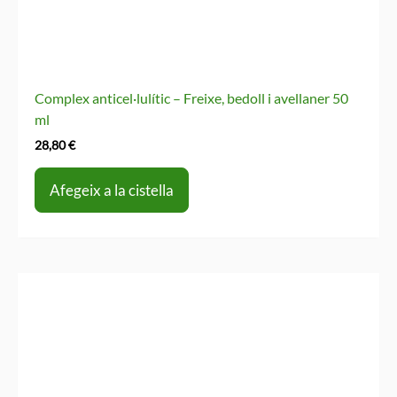
Complex anticel·lulític – Freixe, bedoll i avellaner 50
ml
28,80
€
Afegeix a la cistella