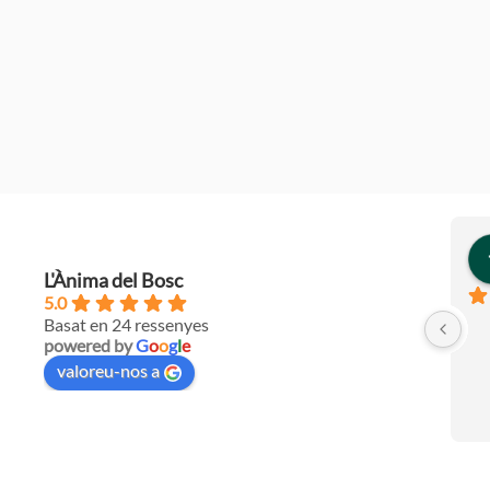
L'Ànima del Bosc
5.0
Basat en 24 ressenyes
powered by
G
o
o
g
l
e
valoreu-nos a