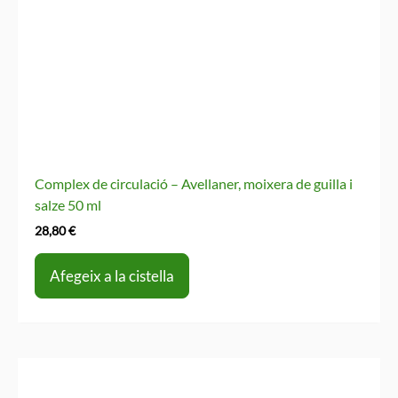
Complex de circulació – Avellaner, moixera de guilla i
salze 50 ml
28,80
€
Afegeix a la cistella