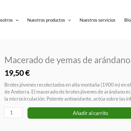
osotros
Nuestros productos
Nuestros servicios
Blo
Macerado de yemas de arándano
19,50
€
Brotes jóvenes recolectados en alta montaña (1900 m) en el
de Andorra. El macerado de brotes jóvenes de arándano ecol
la microcirculación. Potente antioxidante, actúa sobre las i
Macerado
Añadir al carrito
de
yemas