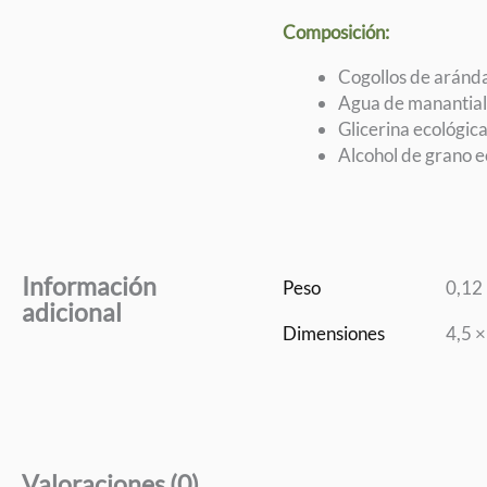
Composición:
Cogollos de aránda
Agua de manantial 
Glicerina ecológica
Alcohol de grano e
Información
Peso
0,12
adicional
Dimensiones
4,5 ×
Valoraciones (0)