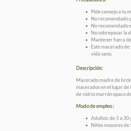
Pide consejo a tu 
No recomendado pa
No recomendado en c
No sobrepasar la 
Mantener fuera del
Este macerado de y
vida sano.
Descripción:
Macerado madre de brotes
macerados en el lugar de l
de vidrio marrón opaco de
Modo de empleo :
Adultos: de 5 a 30 
Niños mayores de 5 