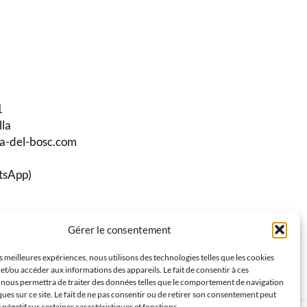
1
lla
ma-del-bosc.com
tsApp)
Gérer le consentement
stagram
es meilleures expériences, nous utilisons des technologies telles que les cookies
et/ou accéder aux informations des appareils. Le fait de consentir à ces
 nous permettra de traiter des données telles que le comportement de navigation
ques sur ce site. Le fait de ne pas consentir ou de retirer son consentement peut
t négatif sur certaines caractéristiques et fonctions.