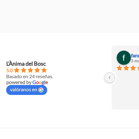
fan
3 mo
L'Ànima del Bosc
5.0
Basado en 24 reseñas.
powered by
G
o
o
g
l
e
valóranos en