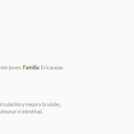
de
arándano
ecológico
cantidad
rote joven.
Familia
: Ericaceae.
rculación y mejora la visión,
lmonar e intestinal,