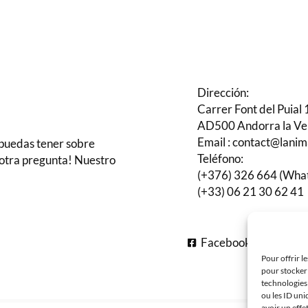
Dirección:
Carrer Font del Puial 
AD500 Andorra la Ve
Email : contact@lani
 puedas tener sobre
Teléfono:
 otra pregunta! Nuestro
(+376) 326 664 (Wha
(+33) 06 21 30 62 41
Facebook
In
Pour offrir l
pour stocker 
technologies
ou les ID uni
avoir un effe