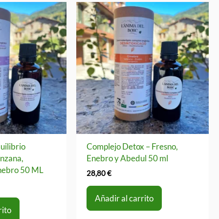
ilibrio
Complejo Detox – Fresno,
nzana,
Enebro y Abedul 50 ml
nebro 50 ML
28,80
€
Añadir al carrito
rito