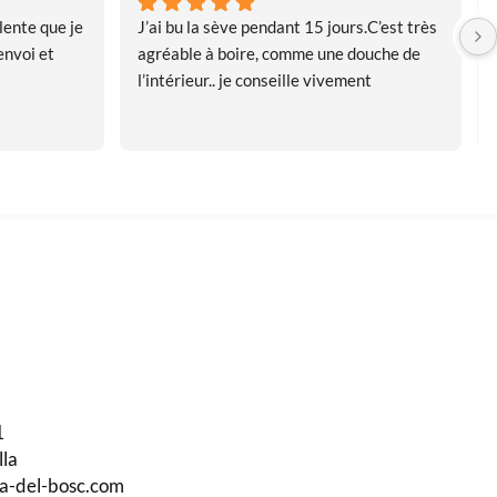
ente que je 
J’ai bu la sève pendant 15 jours.C’est très 
nvoi et 
agréable à boire, comme une douche de 
l’intérieur.. je conseille vivement
1
lla
ma-del-bosc.com