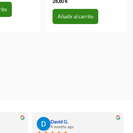
28,80
€
rito
Añadir al carrito
David G.
4 months ago