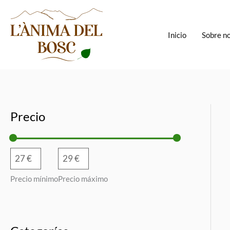
Ir
al
contenido
Inicio
Sobre n
Precio
Precio mínimo
Precio máximo