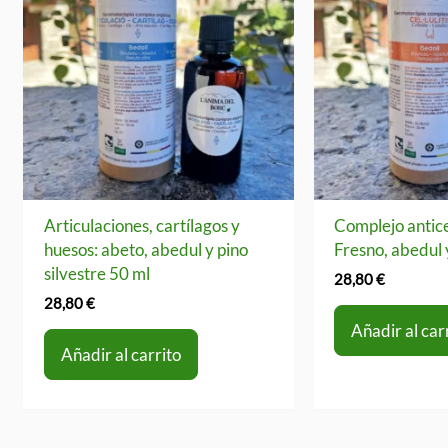
Articulaciones, cartílagos y
Complejo antice
huesos: abeto, abedul y pino
Fresno, abedul 
silvestre 50 ml
28,80
€
28,80
€
Añadir al car
Añadir al carrito