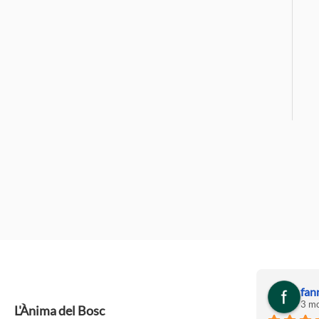
fan
3 mo
L'Ànima del Bosc