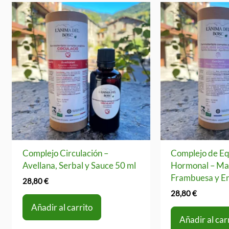
Complejo Circulación –
Complejo de Equ
Avellana, Serbal y Sauce 50 ml
Hormonal – Ma
Frambuesa y E
28,80
€
28,80
€
Añadir al carrito
Añadir al car