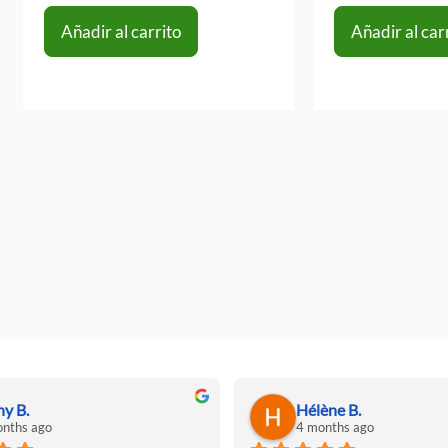
Añadir al carrito
Añadir al car
ny B.
Hélène B.
nths ago
4 months ago