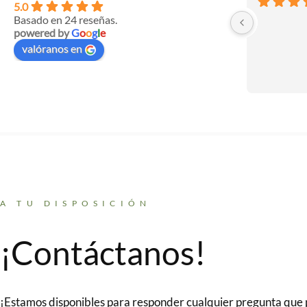
5.0
Basado en 24 reseñas.
powered by
G
o
o
g
l
e
valóranos en
A TU DISPOSICIÓN
¡Contáctanos!
¡Estamos disponibles para responder cualquier pregunta que