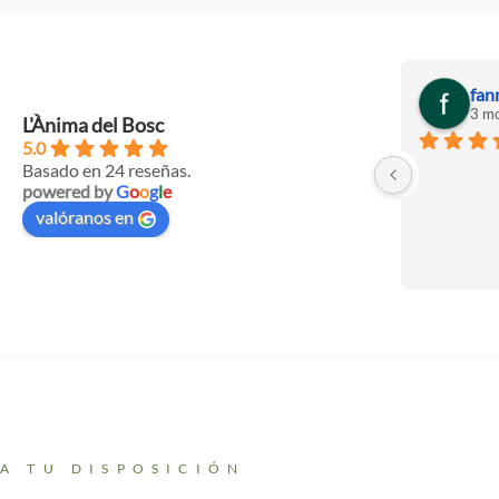
fan
3 mo
L'Ànima del Bosc
5.0
Basado en 24 reseñas.
powered by
G
o
o
g
l
e
valóranos en
A TU DISPOSICIÓN