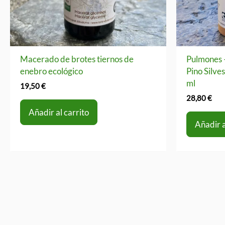
Macerado de brotes tiernos de
Pulmones 
enebro ecológico
Pino Silve
ml
19,50
€
28,80
€
Añadir al carrito
Añadir a