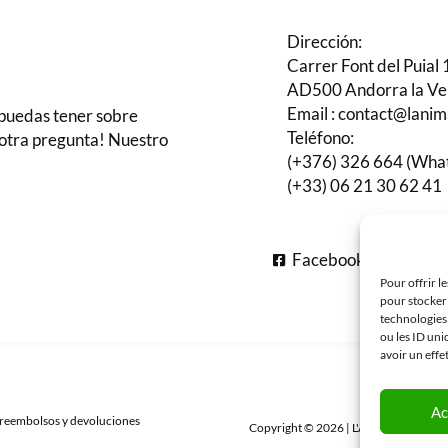
Dirección:
Carrer Font del Puial 
AD500 Andorra la Ve
Email : contact@lani
 puedas tener sobre
Teléfono:
 otra pregunta! Nuestro
(+376) 326 664 (Wha
(+33) 06 21 30 62 41
Facebook
In
Pour offrir l
pour stocker 
technologies
ou les ID uni
avoir un effe
Ac
e reembolsos y devoluciones
Copyright © 2026 | L'Ànima del Bosc x