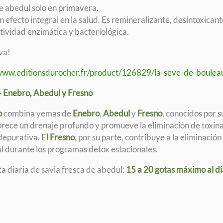
e abedul solo en primavera.
Valle
n efecto integral en la salud. Es remineralizante, desintoxicant
de
tividad enzimática y bacteriológica.
Ordino:
1,5
va!
litros
+
/www.editionsdurocher.fr/product/126829/la-seve-de-boulea
complejo
Enebro, Abedul y Fresno
de
gemmoterapia
o
combina yemas de
Enebro
,
Abedul
y
Fresno
, conocidos por s
rece un drenaje profundo y promueve la eliminación de toxina
depurativa. E
l Fresno
, por su parte, contribuye a la eliminación
al durante los programas detox estacionales.
ta diaria de savia fresca de abedul:
15 a 20 gotas máximo al dí