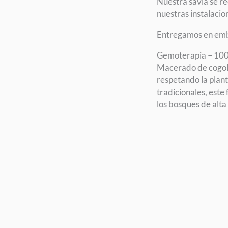
Nuestra savia se r
nuestras instalacio
Entregamos en emba
Gemoterapia – 100
Macerado de cogoll
respetando la plant
tradicionales, este 
los bosques de alt
Cantidad
de
savia
de
abedul
del