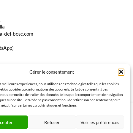
1
lla
ma-del-bosc.com
tsApp)
Gérer le consentement
stagram
es meilleures expériences, nous utilisons des technologies telles que les cookies
et/ou accéder aux informations des appareils. Le fait de consentir à ces
 nous permettra de traiter des données telles que le comportement de navigation
ques sur ce site. Le fait de ne pas consentir ou de retirer son consentement peut
t négatif sur certaines caractéristiques et fonctions.
cepter
Refuser
Voir les préférences
Laetitia Debruyne