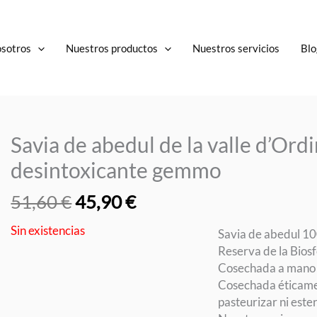
osotros
Nuestros productos
Nuestros servicios
Blo
Savia de abedul de la valle d’Ordi
desintoxicante gemmo
El
El
51,60
€
45,90
€
precio
precio
Sin existencias
original
actual
Savia de abedul 10
era:
es:
Reserva de la Bios
51,60 €.
45,90 €.
Cosechada a mano e
Cosechada éticamen
pasteurizar ni esteri