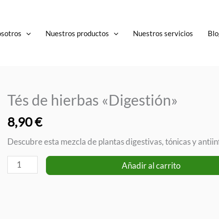
osotros
Nuestros productos
Nuestros servicios
Blo
Tés de hierbas «Digestión»
8,90
€
Descubre esta mezcla de plantas digestivas, tónicas y antiinf
Tés
Añadir al carrito
de
hierbas
"Digestión"
cantidad