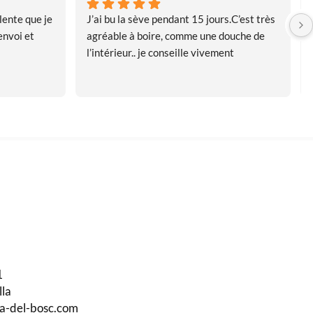
ente que je 
J’ai bu la sève pendant 15 jours.C’est très 
nvoi et 
agréable à boire, comme une douche de 
l’intérieur.. je conseille vivement
1
lla
ma-del-bosc.com