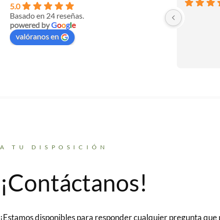
5.0
Basado en 24 reseñas.
powered by
G
o
o
g
l
e
valóranos en
A TU DISPOSICIÓN
¡Contáctanos!
¡Estamos disponibles para responder cualquier pregunta que