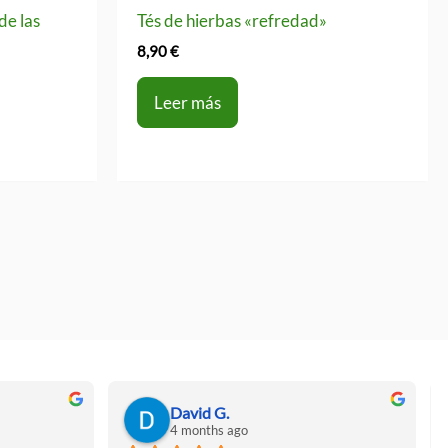
de las
Tés de hierbas «refredad»
8,90
€
Leer más
David G.
4 months ago