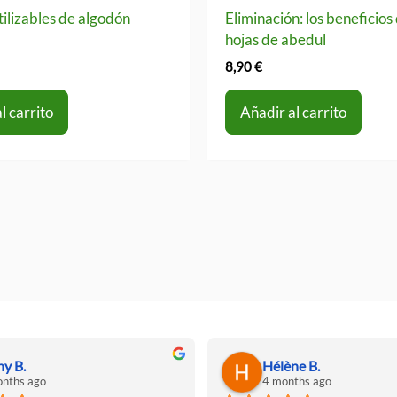
tilizables de algodón
Eliminación: los beneficios 
hojas de abedul
8,90
€
l carrito
Añadir al carrito
ny B.
Hélène B.
nths ago
4 months ago