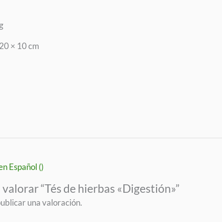
g
 20 × 10 cm
en Español ()
 valorar “Tés de hierbas «Digestión»”
ublicar una valoración.