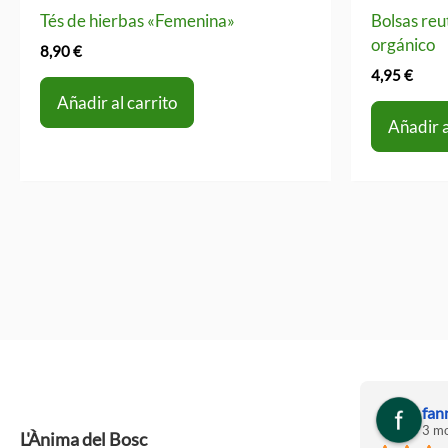
Tés de hierbas «Femenina»
Bolsas reu
orgánico
8,90
€
4,95
€
Añadir al carrito
Añadir a
fan
3 mo
L'Ànima del Bosc