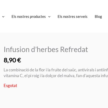
Els nostres productes
Els nostres serveis
Blog
Infusion d’herbes Refredat
8,90
€
La combinació de la flor i la fruite del saüc, antivirals i anti
vitamina C, el pi roig i la dolçor del malva, fan d’aquesta infu
Esgotat