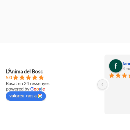
fan
3 mo
L'Ànima del Bosc
5.0
Basat en 24 ressenyes
powered by
G
o
o
g
l
e
valoreu-nos a