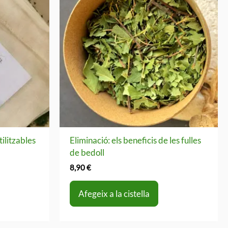
ilitzables
Eliminació: els beneficis de les fulles
de bedoll
8,90
€
Afegeix a la cistella