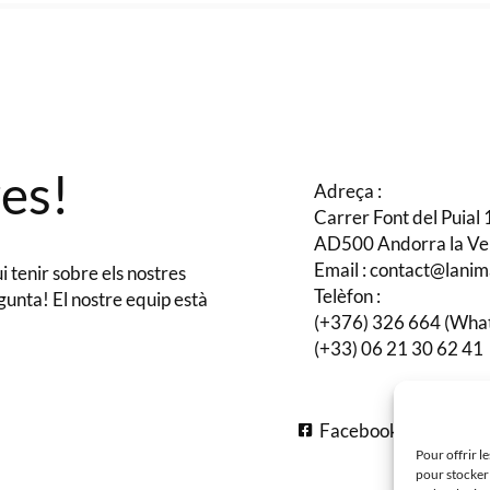
es!
Adreça :
Carrer Font del Puial 
AD500 Andorra la Ve
Email : contact@lani
 tenir sobre els nostres
Telèfon :
egunta! El nostre equip està
(+376) 326 664 (Wha
(+33) 06 21 30 62 41
Facebook
In
Pour offrir l
pour stocker 