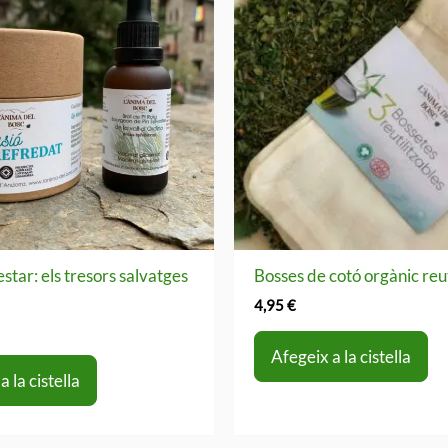
estar: els tresors salvatges
Bosses de cotó orgànic reut
n
4,95
€
Afegeix a la cistella
a la cistella