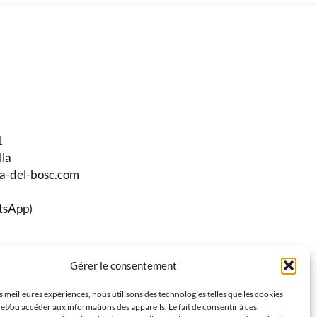
1
lla
ma-del-bosc.com
tsApp)
Gérer le consentement
stagram
es meilleures expériences, nous utilisons des technologies telles que les cookies
et/ou accéder aux informations des appareils. Le fait de consentir à ces