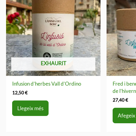
EXHAURIT
Infusion d’herbes Vall d’Ordino
Fred i ben
de l’hiver
12,50
€
27,40
€
Llegeix més
Afegeix 