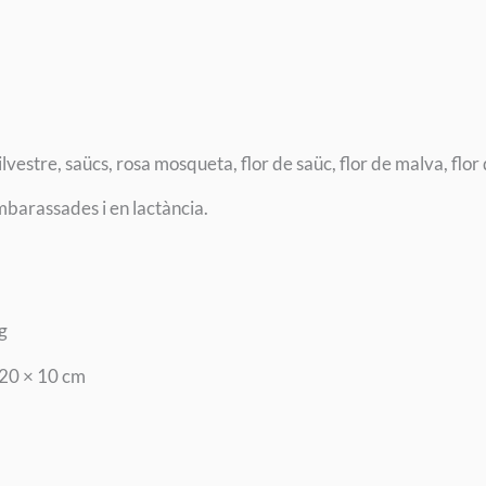
silvestre, saücs, rosa mosqueta, flor de saüc, flor de malva, flo
mbarassades i en lactància.
g
 20 × 10 cm