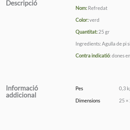
Descripció
Nom:
Refredat
Color:
verd
Quantitat:
25 gr
Ingredients: Agulla de pi 
Contra indicatió
: dones e
Informació
Pes
0,3 k
addicional
Dimensions
25 ×