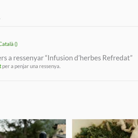
.
atalà ()
ers a ressenyar “Infusion d’herbes Refredat”
t
per a penjar una ressenya.