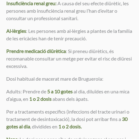
Insuficiència renal greu:
A causa del seu efecte diürètic, les
persones amb insuficiència renal greu l’han d’evitar o
consultar un professional sanitari.
Al·lèrgies
: Les persones amb al·lèrgies a plantes de la família
de les ericàcies han de tenir precaució.
Prendre medicació diürètica
: Si preneu diürètics, és
recomanable consultar un metge per evitar el risc de diüresi
excessiva.
Dosi habitual de macerat mare de Bruguerola:
Adults: Prendre de
5 a 10 gotes
al dia, diluïdes en una mica
d’aigua, en
1 o 2 dosis
abans dels àpats.
Per a tractaments específics (infeccions del tracte urinari o
tractament de desintoxicació), la dosi pot arribar fins a
30
gotes al dia
, dividides en
1 o 2 dosis.