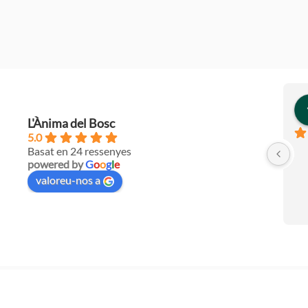
L'Ànima del Bosc
5.0
Basat en 24 ressenyes
powered by
G
o
o
g
l
e
valoreu-nos a