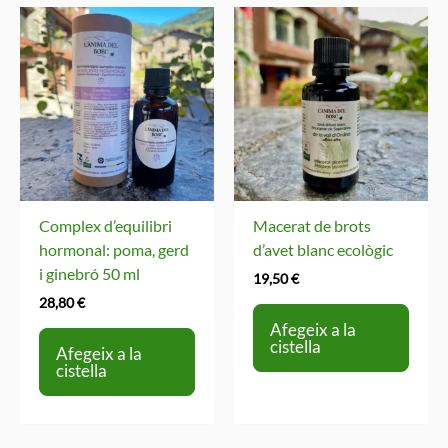
Complex d’equilibri
Macerat de brots
hormonal: poma, gerd
d’avet blanc ecològic
i ginebró 50 ml
19,50
€
28,80
€
Afegeix a la
cistella
Afegeix a la
cistella