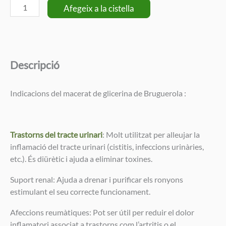
quantitat
Afegeix a la cistella
de
Macerat
de
brots
Descripció
joves
de
Bruguerola
Indicacions del macerat de glicerina de Bruguerola :
(30
ml)
Trastorns del tracte urinari
: Molt utilitzat per alleujar la
inflamació del tracte urinari (cistitis, infeccions urinàries,
etc.). És diürètic i ajuda a eliminar toxines.
Suport renal: Ajuda a drenar i purificar els ronyons
estimulant el seu correcte funcionament.
Afeccions reumàtiques: Pot ser útil per reduir el dolor
inflamatori associat a trastorns com l’artritis o el