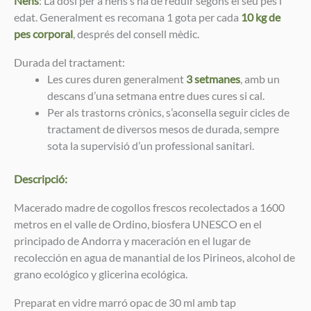
Nens
: La dosi per a nens s’ha de reduir segons el seu pes i
edat. Generalment es recomana 1 gota per cada
10 kg de
pes corporal
, després del consell mèdic.
Durada del tractament:
Les cures duren generalment
3 setmanes
, amb un
descans d’una setmana entre dues cures si cal.
Per als trastorns crònics, s’aconsella seguir cicles de
tractament de diversos mesos de durada, sempre
sota la supervisió d’un professional sanitari.
Descripció:
Macerado madre de cogollos frescos recolectados a 1600
metros en el valle de Ordino, biosfera UNESCO en el
principado de Andorra y maceración en el lugar de
recolección en agua de manantial de los Pirineos, alcohol de
grano ecológico y glicerina ecológica.
Preparat en vidre marró opac de 30 ml amb tap