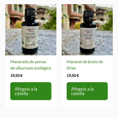
Macerado de yemas
Macerat de brots de
de viburnum ecológico
til·ler
19,50
€
19,50
€
Afegeix a la
Afegeix a la
cistella
cistella