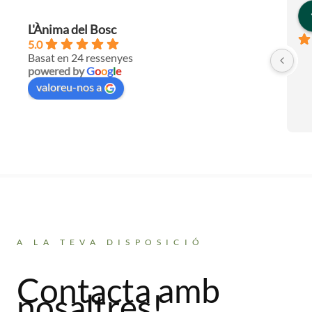
L'Ànima del Bosc
5.0
Basat en 24 ressenyes
powered by
G
o
o
g
l
e
valoreu-nos a
A LA TEVA DISPOSICIÓ
Contacta amb
nosaltres!