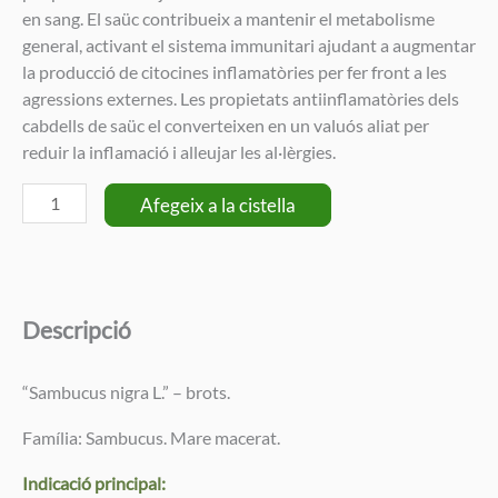
en sang. El saüc contribueix a mantenir el metabolisme
general, activant el sistema immunitari ajudant a augmentar
la producció de citocines inflamatòries per fer front a les
agressions externes. Les propietats antiinflamatòries dels
cabdells de saüc el converteixen en un valuós aliat per
reduir la inflamació i alleujar les al·lèrgies.
quantitat
Afegeix a la cistella
de
Macerat
ecològic
de
Descripció
brots
de
saüc
“Sambucus nigra L.” – brots.
negre
Família: Sambucus. Mare macerat.
Indicació principal: