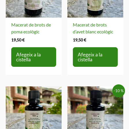
Macerat de brots de
Macerat de brots
poma ecològic
d’avet blanc ecològic
19,50
€
19,50
€
Afegeix a la
Afegeix a la
cistella
cistella
-10 %