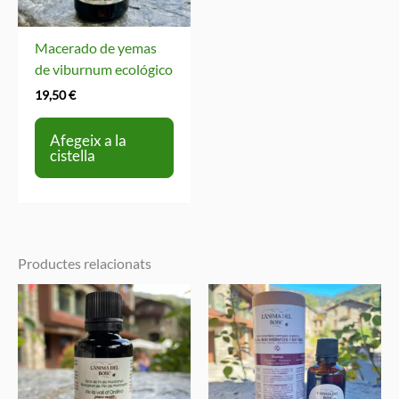
Macerado de yemas
de viburnum ecológico
19,50
€
Afegeix a la
cistella
Productes relacionats