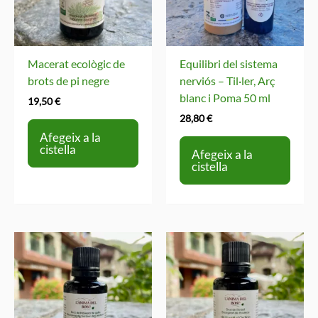
Macerat ecològic de
Equilibri del sistema
brots de pi negre
nerviós – Til·ler, Arç
blanc i Poma 50 ml
19,50
€
28,80
€
Afegeix a la
cistella
Afegeix a la
cistella