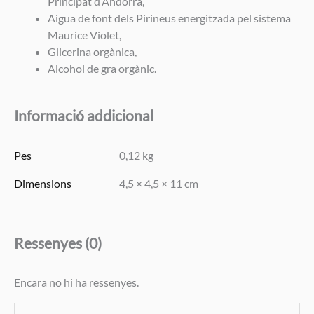
Principat d’Andorra,
Aigua de font dels Pirineus energitzada pel sistema
Maurice Violet,
Glicerina orgànica,
Alcohol de gra orgànic.
Informació addicional
Pes
0,12 kg
Dimensions
4,5 × 4,5 × 11 cm
Ressenyes (0)
Encara no hi ha ressenyes.