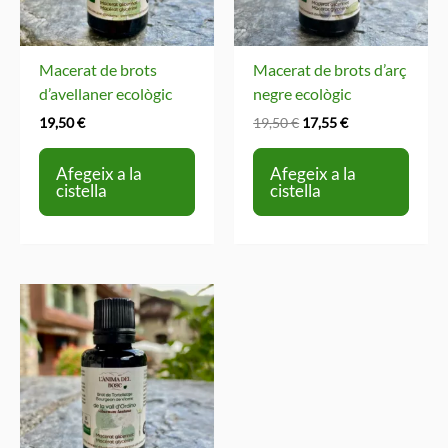
Macerat de brots
Macerat de brots d’arç
d’avellaner ecològic
negre ecològic
El
El
19,50
€
19,50
€
17,55
€
preu
preu
original
actual
Afegeix a la
Afegeix a la
era:
és:
cistella
cistella
19,50 €.
17,55 €.