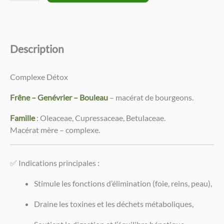
de
Complexe
Détox
–
Description
Frêne,
Genévrier
et
Complexe Détox
Bouleau
50
Frêne – Genévrier – Bouleau
– macérat de bourgeons.
ml
Famille
: Oleaceae, Cupressaceae, Betulaceae.
Macérat mère – complexe.
✅ Indications principales :
Stimule les fonctions d’élimination (foie, reins, peau),
Draine les toxines et les déchets métaboliques,