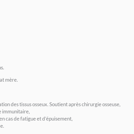
Macérat
de
bourgeons
de
pin
de
montagne
bio
s.
at mère.
tion des tissus osseux. Soutient après chirurgie osseuse,
e immunitaire,
en cas de fatigue et d’épuisement,
e.