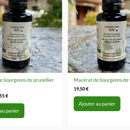
e bourgeons de prunellier
Macérat de bourgeons de 
19,50
€
Le
,55
€
x
prix
Ajouter au panier
ial
actuel
 au panier
t :
est :
50 €.
17,55 €.