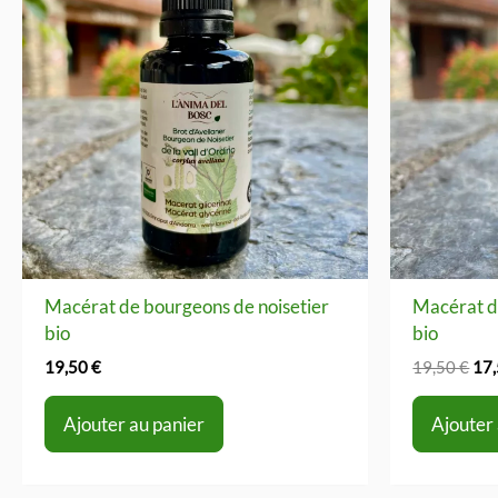
Macérat de bourgeons de noisetier
Macérat d
bio
bio
Le
19,50
€
19,50
€
17
pri
init
Ajouter au panier
Ajouter
étai
19,