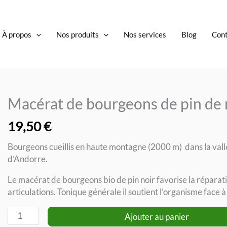
À propos
Nos produits
Nos services
Blog
Cont
Macérat de bourgeons de pin de
19,50
€
Bourgeons cueillis en haute montagne (2000 m) dans la val
d’Andorre.
Le macérat de bourgeons bio de pin noir favorise la réparat
articulations. Tonique générale il soutient l’organisme face à
quantité
Ajouter au panier
de