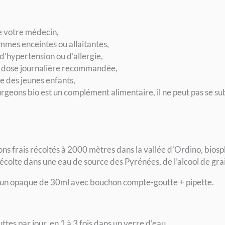
e votre médecin,
mmes enceintes ou allaitantes,
d’hypertension ou d’allergie,
a dose journalière recommandée,
e des jeunes enfants,
eons bio est un complément alimentaire, il ne peut pas se subs
s frais récoltés à 2000 mètres dans la vallée d’Ordino, bios
récolte dans une eau de source des Pyrénées, de l’alcool de grain
run opaque de 30ml avec bouchon compte-goutte + pipette.
ttes par jour, en 1 à 3 fois dans un verre d’eau,